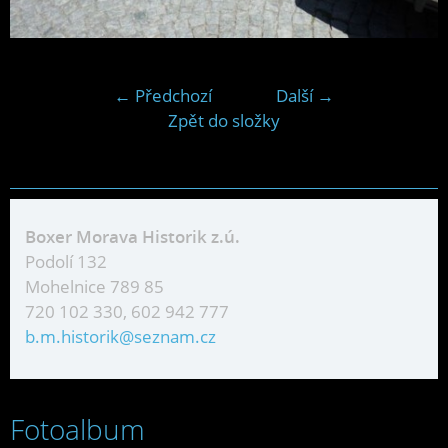
← Předchozí
Další →
Zpět do složky
Boxer Morava Historik z.ú.
Podolí 132
Mohelnice 789 85
720 102 330, 602 942 777
b.m.historik@seznam.cz
Fotoalbum