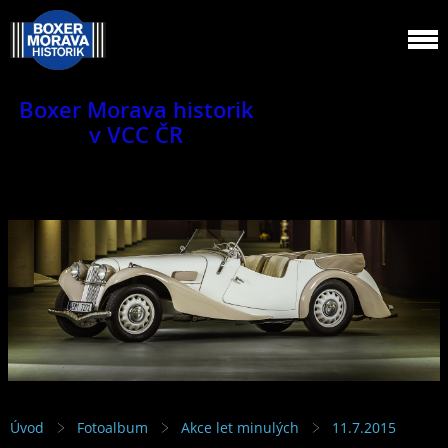
Boxer Morava historik
v VCC ČR
Jsme klub veteránů.
Úvod
Fotoalbum
Akce let minulých
11.7.2015