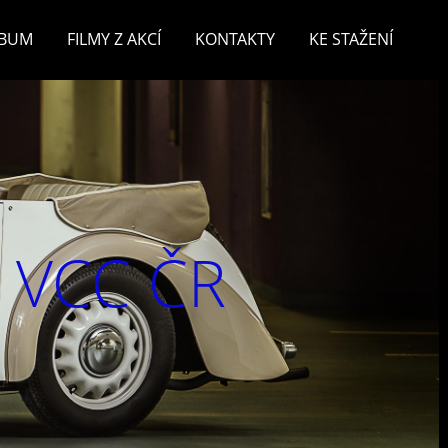
LBUM
FILMY Z AKCÍ
KONTAKTY
KE STAŽENÍ
v VCC ČR