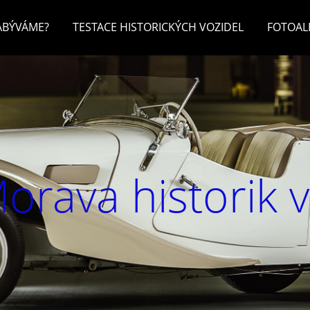
ZABÝVÁME?
TESTACE HISTORICKÝCH VOZIDEL
FOTOA
orava historik 