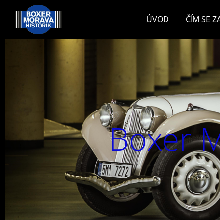
ÚVOD
ČÍM SE 
Boxer M