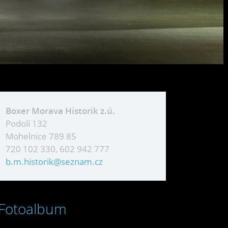
Boxer Morava Historik z.ú.
Podolí 132
Mohelnice 789 85
720 102 330, 602 942 777
b.m.historik@seznam.cz
Fotoalbum